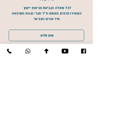
לכל שאלה וקביעת פגישת ייעוץ
השאירו פרטים בטופס
וד"ר תגרי וצוות המרפאה
מיד עונים ושבים!
שליחה לד"ר תגרי