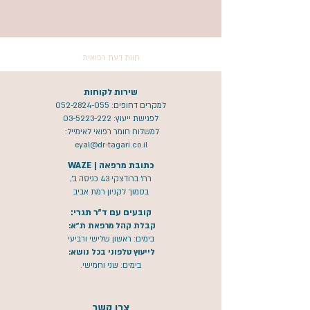
חוות דעת רפואית
שירות לקוחות
למקרים דחופים:
052-2824-055
לפגישת ייעוץ:
03-5223-222
למשלוח חומר רפואי לאימייל:
eyal@dr-tagari.co.il
כתובת מרפאה | WAZE
רח' ברודצקי 43 כניסה ב',
בסמוך לקניון רמת אביב
קובעים עם ד"ר תגרי:
קבלת קהל מרפאת ת"א:
בימים: ראשון שלישי ורביעי
לייעוץ טלפוני בכל נושא:
בימים: שני וחמישי.
צרו קשר