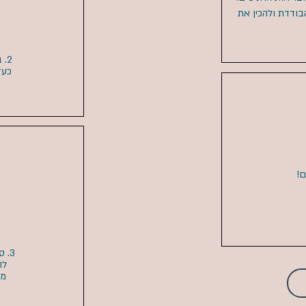
בודדת ולהכין את
2.
כעז
3. 
לה
מה