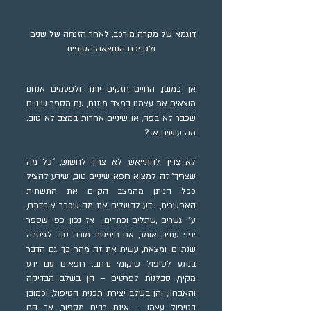
דוגמא של מקרה מורכב, לאחר הזנחה של שנים 
ולפניכם התוצאה הסופית
אך כמובן, החיים חזקים יותר, ולפעמים אנחנו 
מוצאים את עצמנו במצב מוזנח, עם מספר שיניים 
שכבר לא בפה, או שיניים אחרות במצב לא טוב. 
מה עושים אז?
לא צריך להתייאש, לא צריך לחשוש, "כל מה 
שצריך" זה למצוא רופא שיניים טוב, שידע להציל 
ככל הניתן מהמצב הקיים את התשתית 
האפשרית, וידע להשלים את מה שכבר איבדתם, 
ע"י גשרים ,שתלים וכתרים.  אז נכון, כפי שספר 
יפני עתיק אומר, אם חיפשת מורה טוב לגיטרה 
שנתיים, ומצאת, עשית את זה מהר, כך גם הדבר 
בנוגע לטיפול שיקומי נרחב. רופאים עם ידע 
מקיף, סבלנות לפרטים – הן בשלב הבדיקה 
והאבחון, והן בשלב יצירת תכנית הטיפול, וכמובן 
בטיפול עצמו – אינם רבים מספור, אך הם 