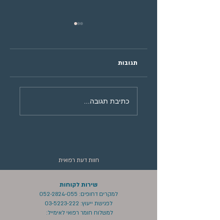
תגובות
דברים שצריך לדעת על
הגעתי למרפאה חדשה,
כתיבת תגובה...
 לשמור על השיניים
איך אדע שאני במקום טוב
ואמין?​
חוות דעת רפואית
שירות לקוחות
למקרים דחופים:
052-2824-055
לפגישת ייעוץ:
03-5223-222
למשלוח חומר רפואי לאימייל: