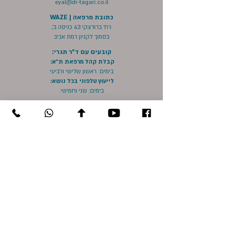
eyal@dr-tagari.co.il
כתובת מרפאה | WAZE
רח' ברודצקי 43 כניסה ב',
בסמוך לקניון רמת אביב
קובעים עם ד"ר תגרי:
קבלת קהל מרפאת ת"א:
בימים: ראשון שלישי ורביעי
לייעוץ טלפוני בכל נושא:
בימים: שני וחמישי.
צרו קשר
לכל שאלה וקביעת פגישת ייעוץ
השאירו פרטים בטופס
וד"ר תגרי וצוות המרפאה
מיד עונים ושבים!