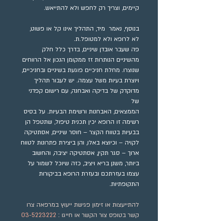
קיימים, וצריך רק לחפש ולא להתייאש.
בנוסף, נאמר  מיד, התהליך אינו קל או פשוט, 
לא לרופא ולא למטופל.ת.
פה שעבר אובדן שיניים, בדרך כלל חלק 
מהשיניים הנותרות זז ממקומן הנכון אל הרווחים 
שנוצרו. מחלת חניכיים פוגעת בשיניים ובחניכיים, 
ויוצרת בעיות משל עצמה. יש לעבור תהליך 
מדוקדק של בדיקה ואבחנה, עם רישום קפדני 
של 
הממצאים, האבחנות ורשימת הבעיות. על בסיס 
רשימה זו הרופא יכין תכנית טיפול, שתטפל הן 
בבעיות בטווח הקצר – חוסר שיניים, אסתטיקה 
לקויה – וכיוצא באלו, והן ביצירת פתרונות לטווח 
ארוך – סגר תקין, אסתטיקה יציבה, והחשוב 
ביותר, משנן בריא ויציב, כזה שיוכל לשמור על 
עצמו בעזרתכם ובעזרת הרופא בביקורות 
התקופתיות.
להתייעצות או זימון פגישת ייעוץ במרפאה צרו 
קשר בטופס צור הקשר או חייגו : 
03-5223222